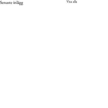
Visa alla
Senaste inlägg
Möteshandlingar
Vårterminsmöte 2026
***English below*** Hej sektionen!
Kommentarer
På söndag är det dags för I-
sektionens Vårterminsmöte och nu
är handlingarna äntligen klara. De