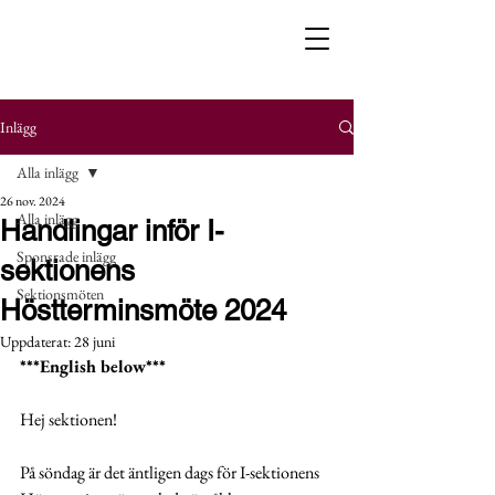
Inlägg
Alla inlägg
26 nov. 2024
Alla inlägg
Handlingar inför I-
Sponsrade inlägg
sektionens
Sektionsmöten
Höstterminsmöte 2024
Uppdaterat:
28 juni
***English below***
Hej sektionen!
På söndag är det äntligen dags för I-sektionens 