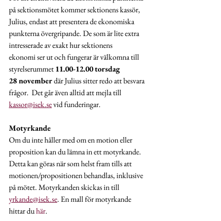
på sektionsmötet kommer sektionens kassör, 
Julius, endast att presentera de ekonomiska 
punkterna övergripande. De som är lite extra 
intresserade av exakt hur sektionens 
ekonomi ser ut och fungerar är välkomna till 
styrelserummet 
11.00-12.00
torsdag 
28 november
 där Julius sitter redo att besvara 
frågor.  Det går även alltid att mejla till 
kassor@isek.se
 vid funderingar.
Motyrkande
Om du inte håller med om en motion eller 
proposition kan du lämna in ett motyrkande. 
Detta kan göras när som helst fram tills att 
motionen/propositionen behandlas, inklusive 
på mötet. Motyrkanden skickas in till 
yrkande@isek.se
. En mall för motyrkande 
hittar du 
här
.