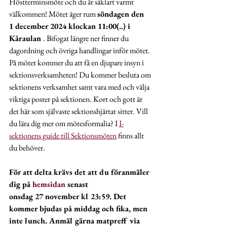
Höstterminsmöte och du är såklart varmt 
välkommen! Mötet äger rum 
söndagen den 
1 december 2024 klockan 11:00(..) i 
Kåraulan 
. Bifogat längre ner finner du 
dagordning och övriga handlingar inför mötet. 
På mötet kommer du att få en djupare insyn i 
sektionsverksamheten! Du kommer besluta om 
sektionens verksamhet samt vara med och välja 
viktiga poster på sektionen. Kort och gott är 
det här som självaste sektionshjärtat sitter. Vill 
du lära dig mer om mötesformalia? I 
I-
sektionens guide till Sektionsmöten
 finns allt 
du behöver.
För att delta krävs det att du föranmäler 
dig på 
hemsidan
 senast 
onsdag 27 november kl 23:59. Det 
kommer bjudas på middag och fika, men 
inte lunch. Anmäl gärna matpreff via 