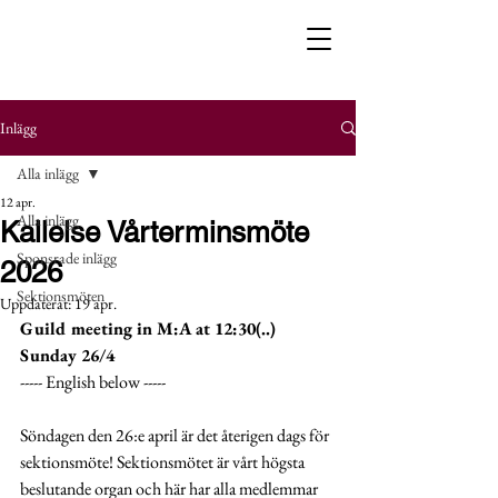
Inlägg
Alla inlägg
12 apr.
Alla inlägg
Kallelse Vårterminsmöte
Sponsrade inlägg
2026
Sektionsmöten
Uppdaterat:
19 apr.
Guild meeting in M:A at 12:30(..) 
Sunday 26/4
----- English below -----  
Söndagen den 26:e april är det återigen dags för 
sektionsmöte! Sektionsmötet är vårt högsta 
beslutande organ och här har alla medlemmar 