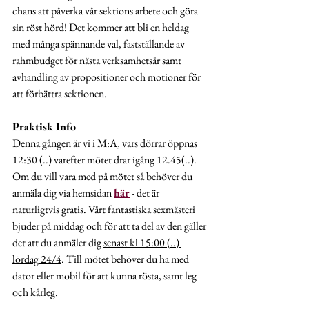
chans att påverka vår sektions arbete och göra 
sin röst hörd! Det kommer att bli en heldag 
med många spännande val, fastställande av 
rahmbudget för nästa verksamhetsår samt 
avhandling av propositioner och motioner för 
att förbättra sektionen.
Praktisk Info
Denna gången är vi i M:A, vars dörrar öppnas 
12:30 (..) varefter mötet drar igång 12.45(..). 
Om du vill vara med på mötet så behöver du 
anmäla dig via hemsidan 
här
 - det är 
naturligtvis gratis. Vårt fantastiska sexmästeri 
bjuder på middag och för att ta del av den gäller 
det att du anmäler dig 
senast kl 15:00 (..) 
lördag 24/4
. Till mötet behöver du ha med 
dator eller mobil för att kunna rösta, samt leg 
och kårleg. 