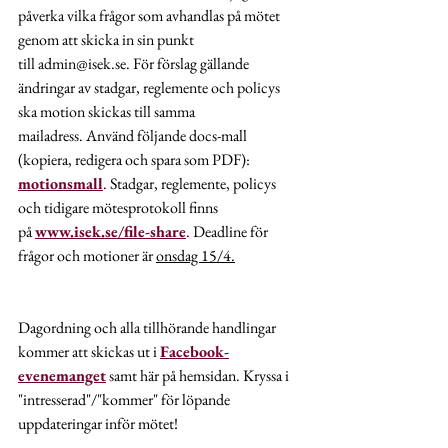
påverka vilka frågor som avhandlas på mötet 
genom att skicka in sin punkt 
till admin@isek.se. För förslag gällande 
ändringar av stadgar, reglemente och policys 
ska motion skickas till samma 
mailadress. Använd följande docs-mall 
(kopiera, redigera och spara som PDF): 
motionsmall
. Stadgar, reglemente, policys 
och tidigare mötesprotokoll finns 
på 
www.isek.se/file-share
. Deadline för 
frågor och motioner är 
onsdag 15/4.
Dagordning och alla tillhörande handlingar 
kommer att skickas ut i 
Facebook-
evenemanget
 samt här på hemsidan. Kryssa i 
"intresserad"/"kommer" för löpande 
uppdateringar inför mötet!