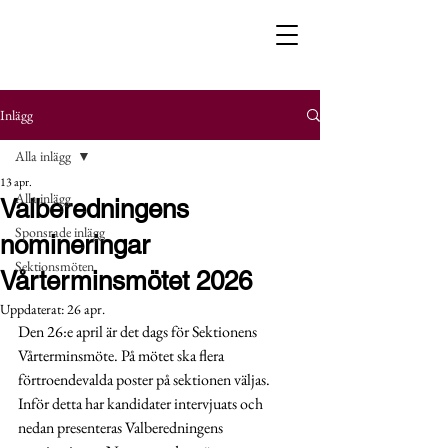
Inlägg
Alla inlägg
13 apr.
Alla inlägg
Valberedningens
Sponsrade inlägg
nomineringar
Sektionsmöten
Vårterminsmötet 2026
Uppdaterat:
26 apr.
Den 26:e april är det dags för Sektionens 
Vårterminsmöte. På mötet ska flera 
förtroendevalda poster på sektionen väljas. 
Inför detta har kandidater intervjuats och 
nedan presenteras Valberedningens 