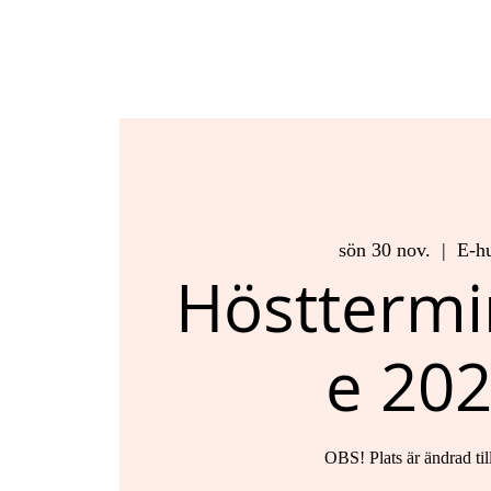
sön 30 nov.
  |  
E-h
Höstterm
e 20
OBS! Plats är ändrad til