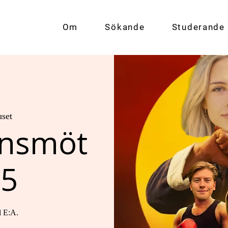
Om
Sökande
Studerande
uset
insmöt
25
l E:A.