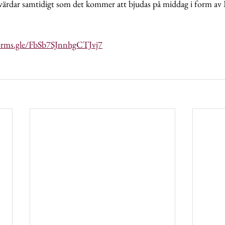
värdar samtidigt som det kommer att bjudas på middag i form av 
forms.gle/FbSb7SJnnhgCTJvj7