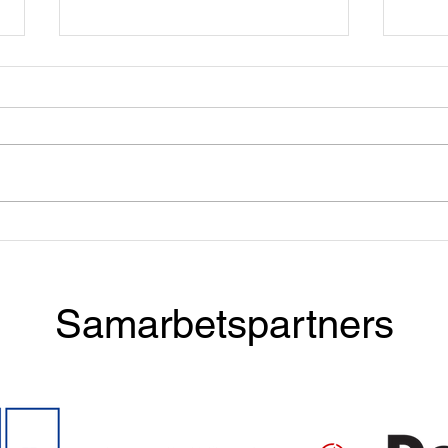
Apply now! Taste & Talent
Dinn
with BCG
McKi
Samarbetspartners