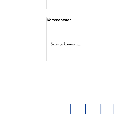
Kommentarer
Skriv en kommentar...
Applications open for BCGs
Emeralds Program 2026