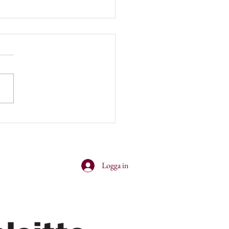
er and cocktails with
nsey!
Logga in