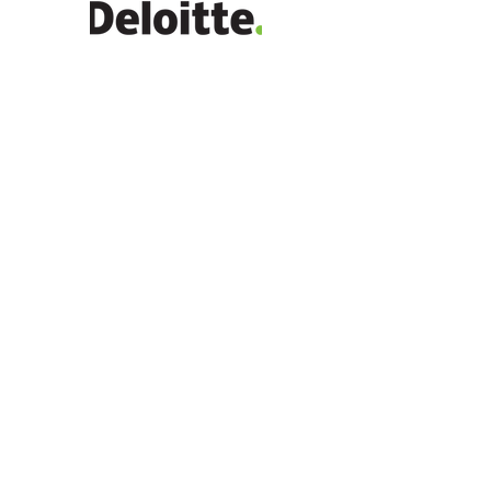
© 2025 I-Sektionen LTH Alla rättigheter
förbehållna. Ansvarig utgivare: Tuva Hägerby
Logga in