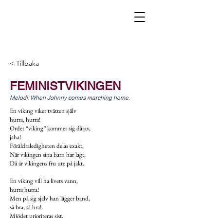
< Tillbaka
FEMINISTVIKINGEN
Melodi: When Johnny comes marching home.
En viking viker tvätten själv
hurra, hurra!
Ordet “viking” kommer sig därav,
jaha!
Föräldraledigheten delas exakt,
När vikingen sina barn har lagt,
Då är vikingens fru ute på jakt.
En viking vill ha livets vann,
hurra hurra!
Men på sig själv han lägger band,
så bra, så bra!
Mjödet prioriteras sist,