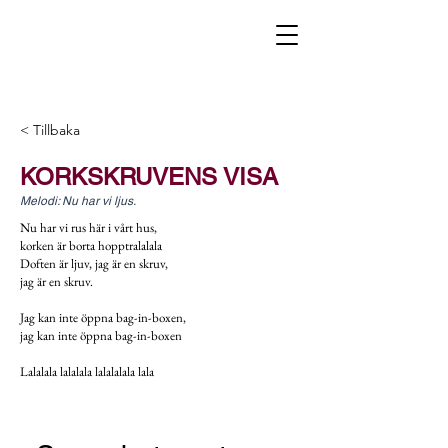
< Tillbaka
KORKSKRUVENS VISA
Melodi: Nu har vi ljus.
Nu har vi rus här i vårt hus,
korken är borta hopptralalala
Doften är ljuv, jag är en skruv,
jag är en skruv.
Jag kan inte öppna bag-in-boxen,
jag kan inte öppna bag-in-boxen
Lalalala lalalala lalalalala lala