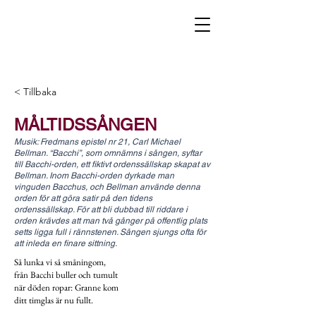
< Tillbaka
MÅLTIDSSÅNGEN
Musik: Fredmans epistel nr 21, Carl Michael
Bellman. “Bacchi”, som omnämns i sången, syftar
till Bacchi-orden, ett fiktivt ordenssällskap skapat av
Bellman. Inom Bacchi-orden dyrkade man
vinguden Bacchus, och Bellman använde denna
orden för att göra satir på den tidens
ordenssällskap. För att bli dubbad till riddare i
orden krävdes att man två gånger på offentlig plats
setts ligga full i rännstenen. Sången sjungs ofta för
att inleda en finare sittning.
Så lunka vi så småningom,
från Bacchi buller och tumult
när döden ropar: Granne kom
ditt timglas är nu fullt.