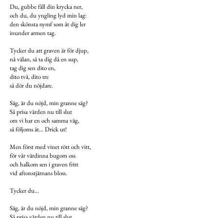
Du, gubbe fäll din krycka ner,
och du, du yngling lyd min lag:
den skönsta nymf som åt dig ler
inunder armen tag.
Tycker du att graven är för djup,
nå välan, så ta dig då en sup,
tag dig sen dito en,
dito två, dito tre
så dör du nöjdare.
Säg, är du nöjd, min granne säg?
Så prisa värden nu till slut
om vi har en och samma väg,
så följoms åt... Drick ut!
Men först med vinet rött och vitt,
för vår värdinna bugom oss
och halkom sen i graven fritt
vid aftonstjärnans bloss.
Tycker du...
Säg, är du nöjd, min granne säg?
Så prisa värden nu till slut