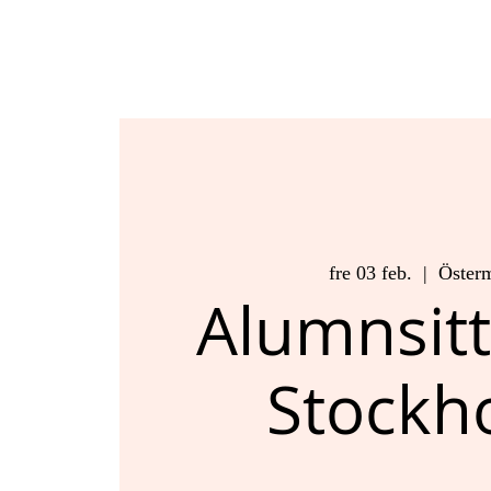
fre 03 feb.
  |  
Öster
Alumnsitt
Stockh