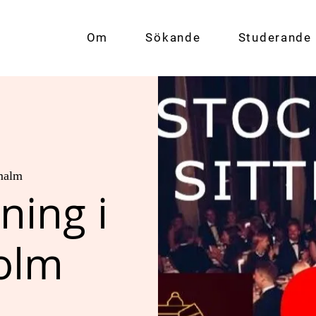
Om
Sökande
Studerande
malm
ning i
olm