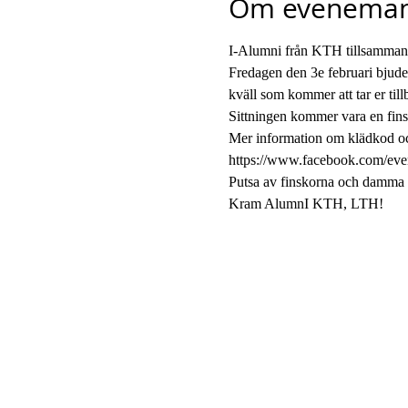
Om eveneman
I-Alumni från KTH tillsammans
Fredagen den 3e februari bjuder
kväll som kommer att tar er tillb
Sittningen kommer vara en finsit
Mer information om klädkod och
https://www.facebook.com/ev
Putsa av finskorna och damma a
Kram AlumnI KTH, LTH!