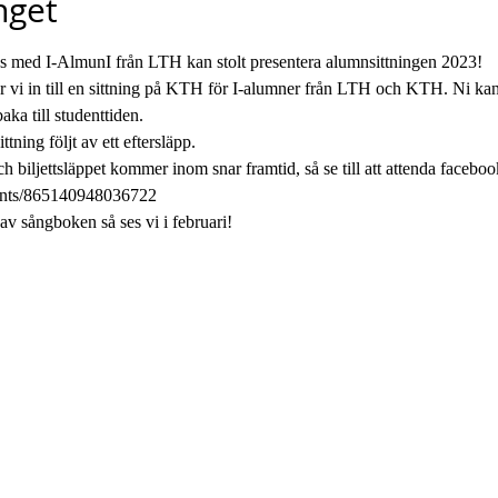
get
 med I-AlmunI från LTH kan stolt presentera alumnsittningen 2023!
 vi in till en sittning på KTH för I-alumner från LTH och KTH. Ni kan 
aka till studenttiden.
tning följt av ett eftersläpp.
 biljettsläppet kommer inom snar framtid, så se till att attenda faceb
ents/865140948036722
v sångboken så ses vi i februari!