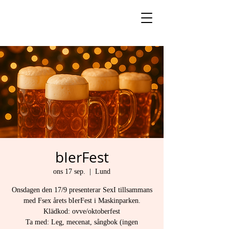
bIerFest
ons 17 sep.
  |  
Lund
Onsdagen den 17/9 presenterar SexI tillsammans
med Fsex årets bIerFest i Maskinparken.
Klädkod: ovve/oktoberfest
Ta med: Leg, mecenat, sångbok (ingen