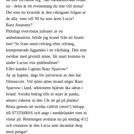
nu - detta är ett evenemang du inte vill missa!
Det som nu kvarstår är den viktigaste frågan av 
de alla, vem vill NI ha som årets Lucia?
Razz Anatomy?
Plötsligt överröstas jultoner av en 
ambulanssiren, hörde jag kraset från ett brutet 
ben? Se fram emot refräng efter refräng, 
komponerade liggandes i en vårdsäng. Den som 
swishar med givmilt sinne, får snart komma in 
under Lucias vita sjukhuslinne!
Eller kanske Captain Razz Sparrow?
Ay ay kapten, dags för julversion av den här 
filmsuccén. Vid sjöns sjöns strand stiger Razz 
Sparrow i land, sektionens hjärtan ska sättas i 
brand. Swisha bidrag tills ni snart är panka, 
annars riskerar ni den 13e att gå på planka!
Rösta genom att swisha valfritt (stort!) belopp 
till 0733560016 och ange i meddelandet vem ni 
röstar på. Röstningen avslutas nu på söndag 4/12 
och vinnaren är den Lucia som skramlat ihop 
mest pengar! 