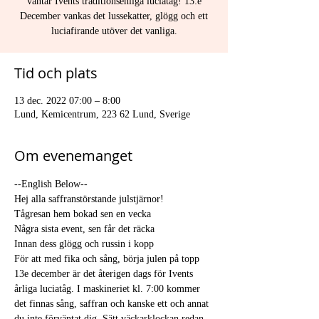
väntar Ivents traditionsenliga luciatåg! 13:e
December vankas det lussekatter, glögg och ett
luciafirande utöver det vanliga.
Tid och plats
13 dec. 2022 07:00 – 8:00
Lund, Kemicentrum, 223 62 Lund, Sverige
Om evenemanget
--English Below--
Hej alla saffranstörstande julstjärnor!
Tågresan hem bokad sen en vecka

Några sista event, sen får det räcka

Innan dess glögg och russin i kopp

För att med fika och sång, börja julen på topp
13e december är det återigen dags för Ivents 
årliga luciatåg. I maskineriet kl. 7:00 kommer 
det finnas sång, saffran och kanske ett och annat 
du inte förväntat dig. Sätt väckarklockan redan 