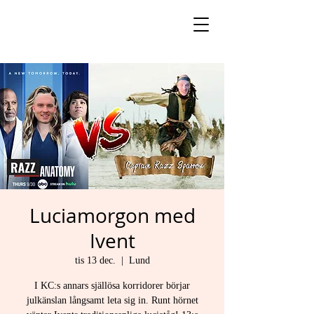
Luciamorgon med
Ivent
tis 13 dec.
  |  
Lund
I KC:s annars själlösa korridorer börjar
julkänslan långsamt leta sig in. Runt hörnet