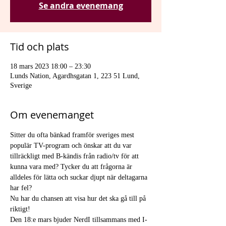
Se andra evenemang
Tid och plats
18 mars 2023 18:00 – 23:30
Lunds Nation, Agardhsgatan 1, 223 51 Lund,
Sverige
Om evenemanget
Sitter du ofta bänkad framför sveriges mest 
populär TV-program och önskar att du var 
tillräckligt med B-kändis från radio/tv för att 
kunna vara med? Tycker du att frågorna är 
alldeles för lätta och suckar djupt när deltagarna 
har fel?
Nu har du chansen att visa hur det ska gå till på 
riktigt!
Den 18:e mars bjuder NerdI tillsammans med I-