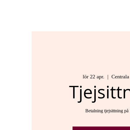
lör 22 apr.
  |  
Centrala
Tjejsitt
Betalning tjejsittning p