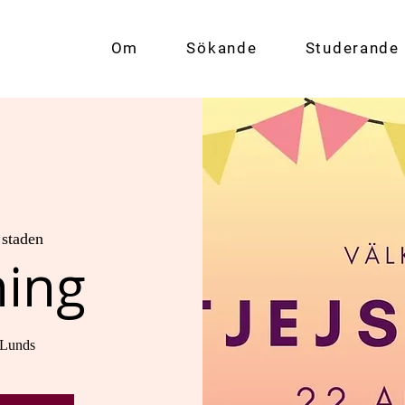
Om
Sökande
Studerande
 staden
ning
å Lunds