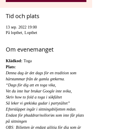
Tid och plats
13 sep. 2022 19:00
På lopthet, Lopthet
Om evenemanget
Klädkod: 
Toga
Plats: 
Denna dag är det dags för en tradition som 
härstammar från de gamla grekerna.  
“Dags för dig att en toga vika, 
Vet du inte hur brukar Google inte svika, 
Skriv how to fold a toga i sökfältet 
Så leker vi grekiska gudar i partytältet”
Eftersläppet ingår i sittningsbiljetten redan. 
Endast för phaddrar/nollor/øs som inte får plats 
på sittningen
OBS: Biljetten är endast gilitig för dig som är 