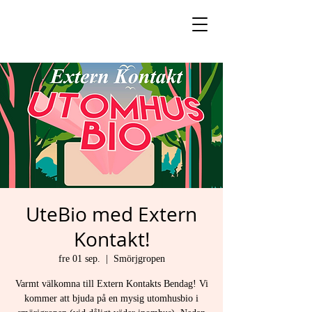
UteBio med Extern
Kontakt!
fre 01 sep.
  |  
Smörjgropen
Varmt välkomna till Extern Kontakts Bendag! Vi
kommer att bjuda på en mysig utomhusbio i