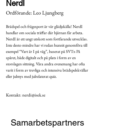
NerdI
Ordförande: Leo Ljungberg
Brädspel och frågesport är vår glädjekälla! NerdI 
handlar om sociala träffar där hjärnan får arbeta. 
NerdI är ett ungt utskott som fortfarande utvecklas. 
Inte desto mindre har vi redan hunnit genomföra till 
exempel “Vart är I på väg”, baserat på SVT:s På 
spåret, både digitalt och på plats i form av en 
storslagen sittning. Våra andra evenemang har ofta 
varit i form av trevliga och intensiva brädspelskvällar 
eller julmys med julrelaterat quiz. 
Kontakt:
nerdi@isek.se
Samarbetspartners