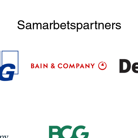
mapp innehållande någr
nomi
Vårt
Samarbetspartners