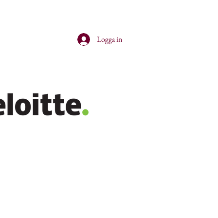
neringar
erminsmötet 2026
Logga in