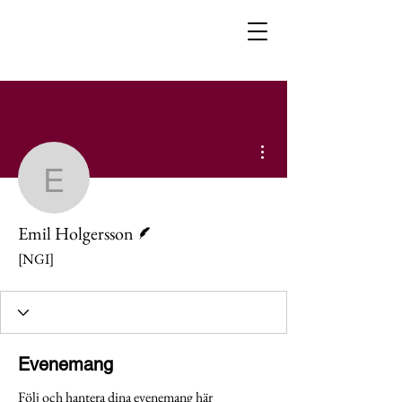
Fler åtgärder
Emil Holgersson
Skribent
Emil Holgersson
[NGI]
Evenemang
Följ och hantera dina evenemang här