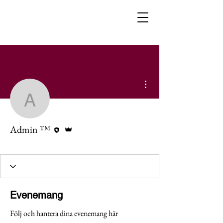
Fler åtgärder
Admin ™
Redigerare
Admin
Admin ™
Styrelsen
+
4
Evenemang
Följ och hantera dina evenemang här