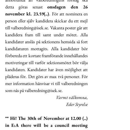
detta göras senast 
onsdagen den 26 
november kl. 23.59(..)
. För att nominera en 
person eller själv kandidera skickar du ett mejl 
till 
valberedning@isek.se
. Vakanta poster går att 
kandidera fram till samt under mötet. Alla 
kandidater anslås på sektionens hemsida så fort 
kandidaturen mottagits. Alla kandidater bör 
förbereda ett kortare framförande innehållandes 
motiveringar till varför sektionsmötet bör välja 
kandidaten. Kandidater har även möjlighet att 
pläderas för. Det görs av max två personer. För 
mer information hänvisar vi till valberedningen 
som nås på 
valberedning@isek.se
.
Varmt välkomna,
Eder Styrelse
** Hi! The 30th of November at 12.00 (..) 
in E:A there will be a council meeting 