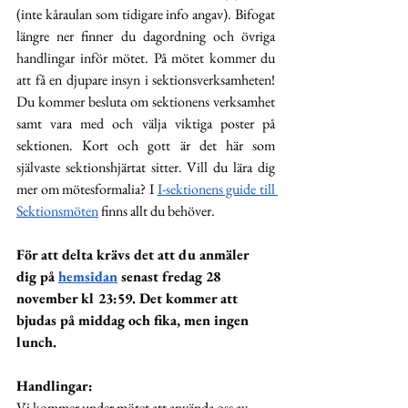
(inte kåraulan som tidigare info angav). Bifogat 
längre ner finner du dagordning och övriga 
handlingar inför mötet. På mötet kommer du 
att få en djupare insyn i sektionsverksamheten! 
Du kommer besluta om sektionens verksamhet 
samt vara med och välja viktiga poster på 
sektionen. Kort och gott är det här som 
självaste sektionshjärtat sitter. Vill du lära dig 
mer om mötesformalia? I 
I-sektionens guide till 
Sektionsmöten
 finns allt du behöver.
För att delta krävs det att du anmäler 
dig på 
hemsidan
 senast fredag 28 
november kl 23:59. Det kommer att 
bjudas på middag och fika, men ingen 
lunch.
Handlingar:
Vi kommer under mötet att använda oss av 