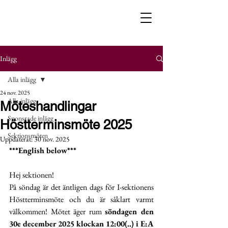
Inlägg
Alla inlägg
24 nov. 2025
Alla inlägg
Möteshandlingar
Sponsrade inlägg
Höstterminsmöte 2025
Sektionsmöten
Uppdaterat:
30 nov. 2025
***English below***
Hej sektionen!
På söndag är det äntligen dags för I-sektionens 
Höstterminsmöte och du är såklart varmt 
välkommen! Mötet äger rum 
söndagen den 
30e december 2025 klockan 12:00(..) i E:A 