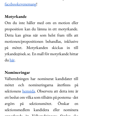
facebookevenemang
!
Motyrkande
Om du inte håller med om en motion eller 
proposition kan du lämna in ett motyrkande. 
Detta kan göras när som helst fram tills att 
motionen/propositionen behandlas, inklusive 
på mötet. Motyrkanden skickas in till 
yrkande@isek.se
. En mall för motyrkande hittar 
du 
här
.
Nomineringar
Valberedningen har nominerat kandidater till 
mötet och nomineringarna återfinns på 
sektionens 
hemsida
. Observera att detta inte är 
ett beslut om vilka som tillsätts på posterna - det 
avgörs på sektionsmötet. Önskar en 
sektionsmedlem kandidera eller nominera 
annorlunda än Valberedningens förslag ska 