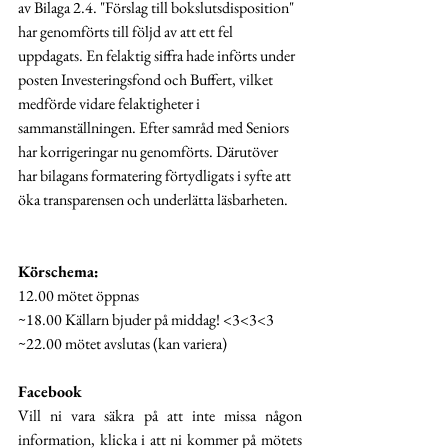
av Bilaga 2.4. "Förslag till bokslutsdisposition" 
har genomförts till följd av att ett fel 
uppdagats. En felaktig siffra hade införts under 
posten Investeringsfond och Buffert, vilket 
medförde vidare felaktigheter i 
sammanställningen. Efter samråd med Seniors 
har korrigeringar nu genomförts. Därutöver 
har bilagans formatering förtydligats i syfte att 
öka transparensen och underlätta läsbarheten.
Körschema:
12.00 mötet öppnas
~18.00 Källarn bjuder på middag! <3<3<3
~22.00 mötet avslutas (kan variera)
Facebook
Vill ni vara säkra på att inte missa någon 
information, klicka i att ni kommer på mötets 